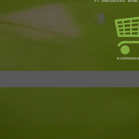
P.I. 05801801001 email
e-
commerce i